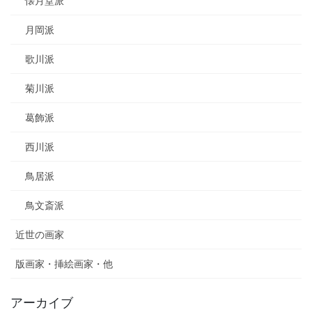
懐月堂派
月岡派
歌川派
菊川派
葛飾派
西川派
鳥居派
鳥文斎派
近世の画家
版画家・挿絵画家・他
アーカイブ