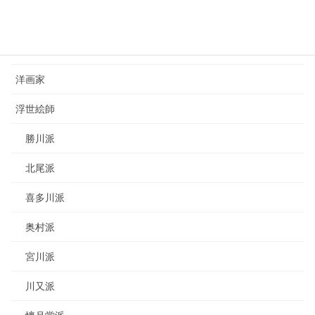
カテゴリー
日本画家
洋画家
浮世絵師
勝川派
北尾派
喜多川派
奥村派
宮川派
川又派