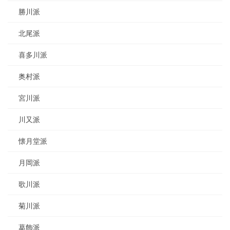
勝川派
北尾派
喜多川派
奥村派
宮川派
川又派
懐月堂派
月岡派
歌川派
菊川派
葛飾派