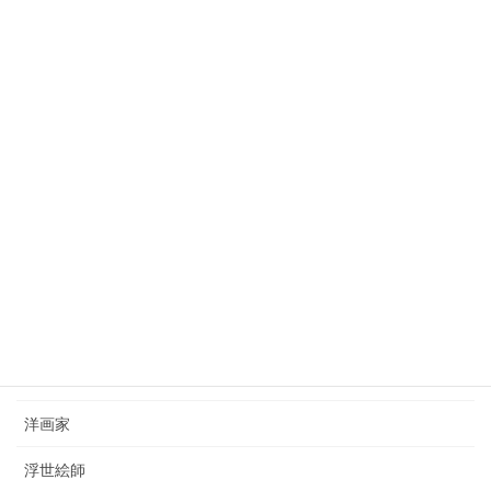
2023年10月3日
狩野芳崖（1828-1888）kano-hogai
2023年7月22日
西山完瑛（1834-1897）nishiyama-kanei
2023年8月26日
カテゴリー
日本画家
洋画家
浮世絵師