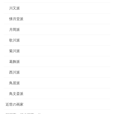
川又派
懐月堂派
月岡派
歌川派
菊川派
葛飾派
西川派
鳥居派
鳥文斎派
近世の画家