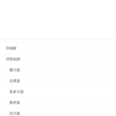
2023年8月26日
カテゴリー
日本画家
洋画家
浮世絵師
勝川派
北尾派
喜多川派
奥村派
宮川派