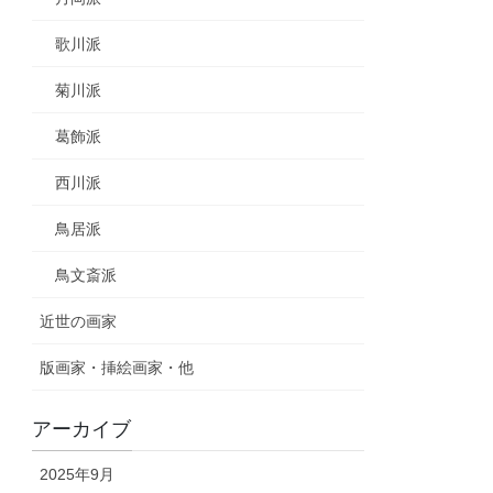
歌川派
菊川派
葛飾派
西川派
鳥居派
鳥文斎派
近世の画家
版画家・挿絵画家・他
アーカイブ
2025年9月