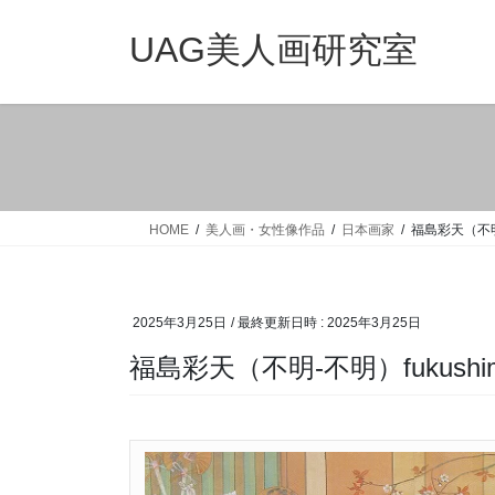
コ
ナ
ン
ビ
UAG美人画研究室
テ
ゲ
ン
ー
ツ
シ
へ
ョ
ス
ン
キ
に
ッ
移
HOME
美人画・女性像作品
日本画家
福島彩天（不明-不
プ
動
2025年3月25日
/ 最終更新日時 :
2025年3月25日
福島彩天（不明-不明）fukushima