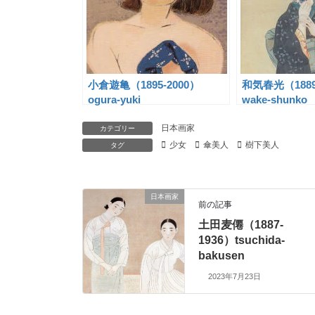
小倉遊亀（1895-2000）
和気春光（188
ogura-yuki
wake-shunko
日本画家
カテゴリー
少女
傘美人
樹下美人
タグ
日本画家
前の記事
土田麦僊（1887-
1936）tsuchida-
bakusen
2023年7月23日