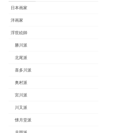
日本画家
洋画家
浮世絵師
勝川派
北尾派
喜多川派
奥村派
宮川派
川又派
懐月堂派
月岡派