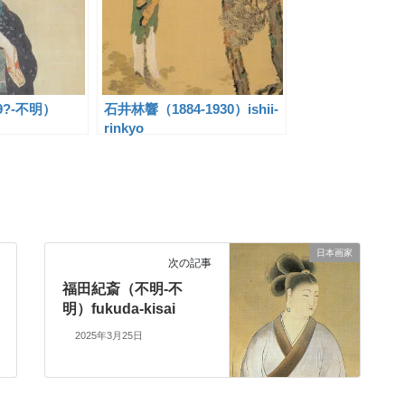
9?-不明）
石井林響（1884-1930）ishii-
rinkyo
日本画家
次の記事
福田紀斎（不明-不
明）fukuda-kisai
2025年3月25日