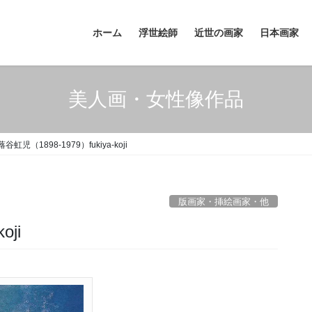
ホーム
浮世絵師
近世の画家
日本画家
美人画・女性像作品
蕗谷虹児（1898-1979）fukiya-koji
版画家・挿絵画家・他
oji