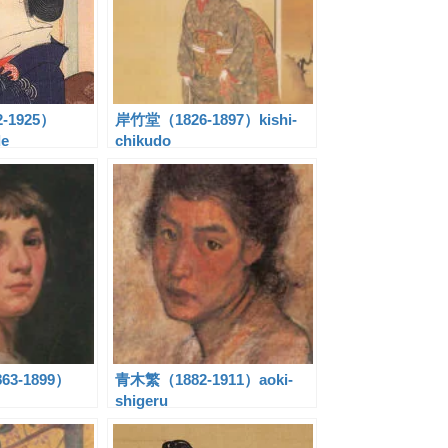
-1925）
岸竹堂（1826-1897）kishi-
de
chikudo
3-1899）
青木繁（1882-1911）aoki-
shigeru