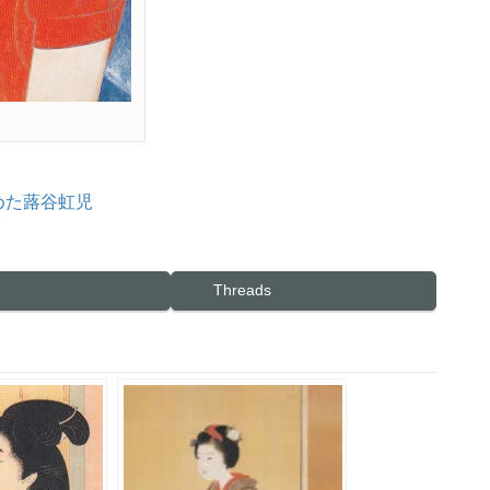
めた蕗谷虹児
Threads