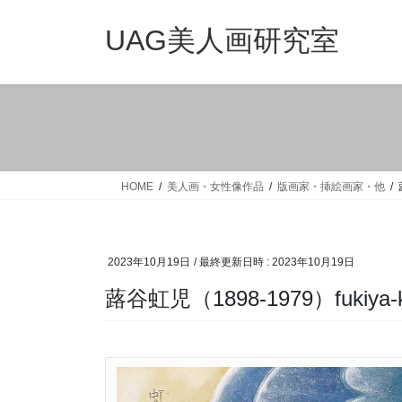
コ
ナ
ン
ビ
UAG美人画研究室
テ
ゲ
ン
ー
ツ
シ
へ
ョ
ス
ン
キ
に
ッ
移
HOME
美人画・女性像作品
版画家・挿絵画家・他
プ
動
2023年10月19日
/ 最終更新日時 :
2023年10月19日
蕗谷虹児（1898-1979）fukiya-k