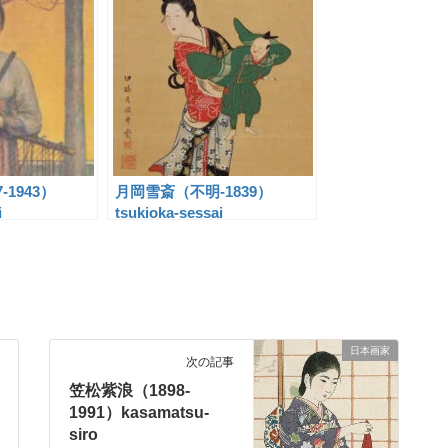
-1943）
月岡雪斎（不明-1839）
i
tsukioka-sessai
日本画家
次の記事
笠松紫浪（1898-
1991）kasamatsu-
siro