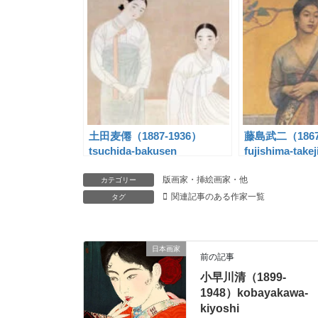
土田麦僊（1887-1936）
藤島武二（1867
tsuchida-bakusen
fujishima-takej
版画家・挿絵画家・他
カテゴリー
関連記事のある作家一覧
タグ
日本画家
前の記事
小早川清（1899-
1948）kobayakawa-
kiyoshi