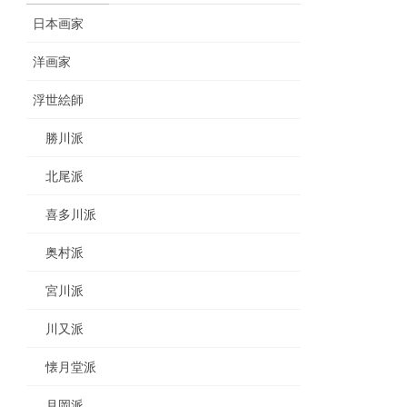
日本画家
洋画家
浮世絵師
勝川派
北尾派
喜多川派
奥村派
宮川派
川又派
懐月堂派
月岡派