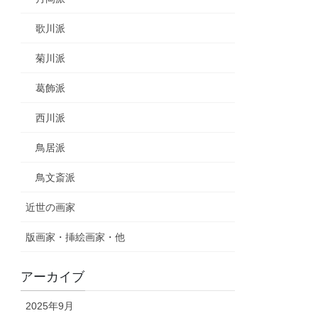
歌川派
菊川派
葛飾派
西川派
鳥居派
鳥文斎派
近世の画家
版画家・挿絵画家・他
アーカイブ
2025年9月