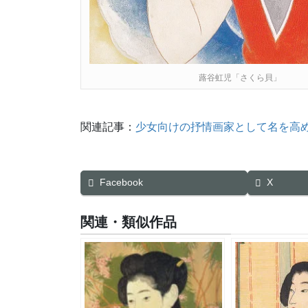
蕗谷虹児「さくら貝」
関連記事：
少女向けの抒情画家として名を高
Facebook
X
関連・類似作品