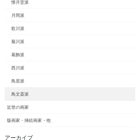
懐月堂派
月岡派
歌川派
菊川派
葛飾派
西川派
鳥居派
鳥文斎派
近世の画家
版画家・挿絵画家・他
アーカイブ