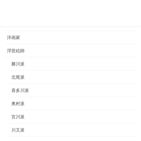
カテゴリー
日本画家
洋画家
浮世絵師
勝川派
北尾派
喜多川派
奥村派
宮川派
川又派