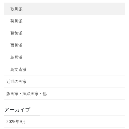
歌川派
菊川派
葛飾派
西川派
鳥居派
鳥文斎派
近世の画家
版画家・挿絵画家・他
アーカイブ
2025年9月