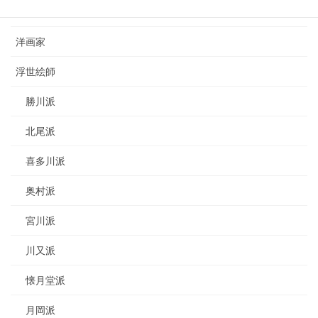
日本画家
洋画家
浮世絵師
勝川派
北尾派
喜多川派
奥村派
宮川派
川又派
懐月堂派
月岡派