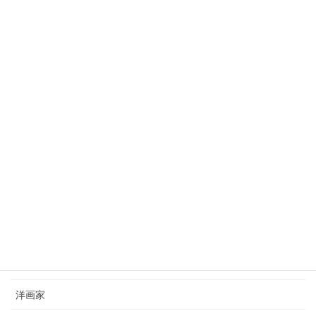
田村宗立（1846-1918）tamura-soritsu
2023年10月3日
狩野芳崖（1828-1888）kano-hogai
2023年7月22日
西山完瑛（1834-1897）nishiyama-kanei
2023年8月26日
カテゴリー
日本画家
洋画家