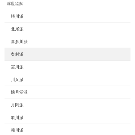
浮世絵師
勝川派
北尾派
喜多川派
奥村派
宮川派
川又派
懐月堂派
月岡派
歌川派
菊川派