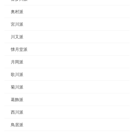
奥村派
宮川派
川又派
懐月堂派
月岡派
歌川派
菊川派
葛飾派
西川派
鳥居派