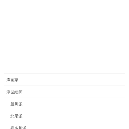
2023年7月22日
西山完瑛（1834-1897）nishiyama-kanei
2023年8月26日
カテゴリー
日本画家
洋画家
浮世絵師
勝川派
北尾派
喜多川派