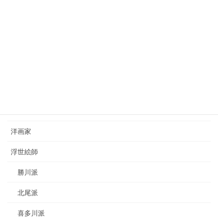
2023年7月22日
西山完瑛（1834-1897）nishiyama-kanei
2023年8月26日
カテゴリー
日本画家
洋画家
浮世絵師
勝川派
北尾派
喜多川派