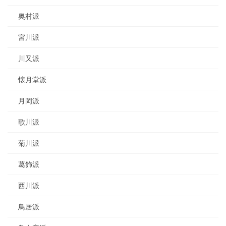
奥村派
宮川派
川又派
懐月堂派
月岡派
歌川派
菊川派
葛飾派
西川派
鳥居派